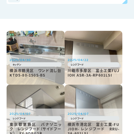
2025/04/30
2025/04/22
キッチン
レンジフード
横浜市鶴見区 ワンド流し台
川崎市多摩区 富士工業FUJ
KTD5-80-150S-BS
IOH ASR-3A-RP601LSI
2025/04/07
2025/04/07
レンジフード
レンジフード
東京都葛飾区 パナソニッ
横浜市港北区 富士工業-FU
ク レンジフード（サイドフー
JIOH- レンジフード RRU-
ド） FY-9DPG2R
3A-601LSI