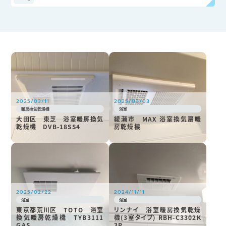
2025/03/11
2025/03/03
暖房換気乾燥機
浴室
大田区 東芝 浴室暖房換気
綾瀬市 MAX 浴室換気扇暖
乾燥機 DVB-18SS4
房乾燥機
2025/02/22
2024/11/11
浴室
浴室
東京都荒川区 TOTO 浴室
リンナイ 浴室暖房換気乾燥
換気暖房乾燥機 TYB3111
機(3室タイプ) RBH-C3302K
GAS
3P