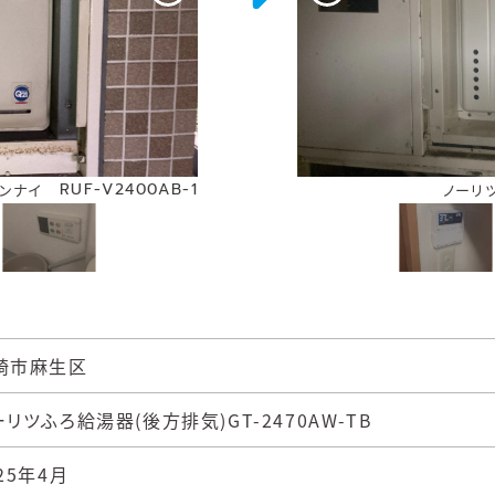
RUF-V2400AB-1
ンナイ
ノーリ
崎市麻生区
ーリツふろ給湯器(後方排気)GT-2470AW-TB
25年4月