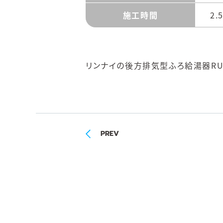
施工時間
2.
リンナイの後方排気型ふろ給湯器RUF-
PREV