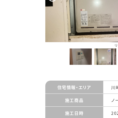
リ
住宅情報
・エリア
川
施工商品
ノ
施工日時
20