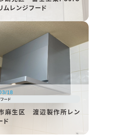
スリムレンジフード
03/18
ジフード
市麻生区 渡辺製作所レン
ード