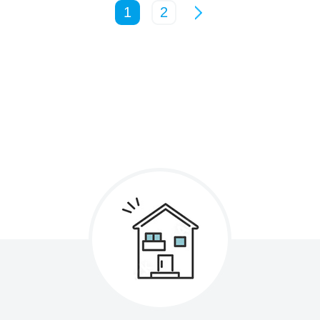
‎ ‎
1
2