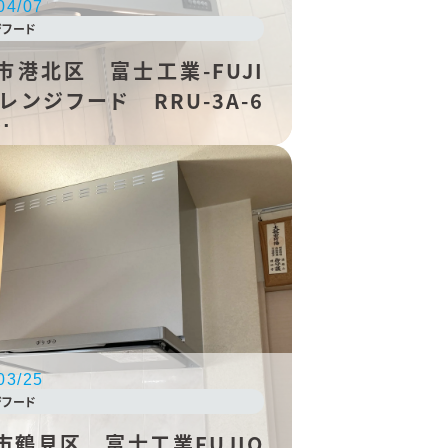
04/07
ジフード
市港北区 富士工業-FUJI
 レンジフード RRU-3A-6
I
03/25
ジフード
市鶴見区 富士工業FUJIO