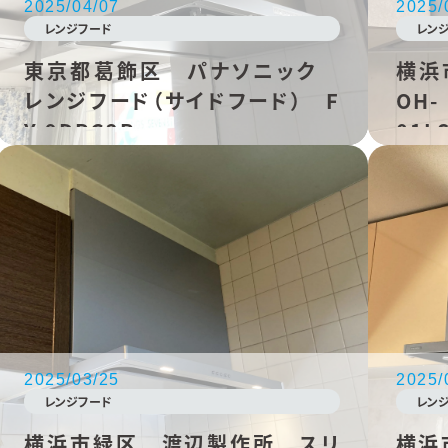
2025/04/07
2025/
レンジフード
レン
東京都葛飾区 パナソニック
横浜
レンジフード（サイドフード） F
OH-
Y-9DPG2R
01LS
2025/03/25
2025/
レンジフード
レン
横浜市緑区 渡辺製作所 スリ
横浜