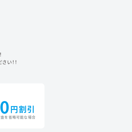
！
さい！！
0
円割引
調査を省略可能な場合